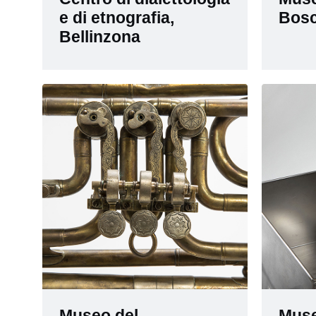
e di etnografia,
Bosc
Bellinzona
Museo del
Muse