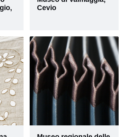
gio,
Cevio
na,
Museo regionale delle