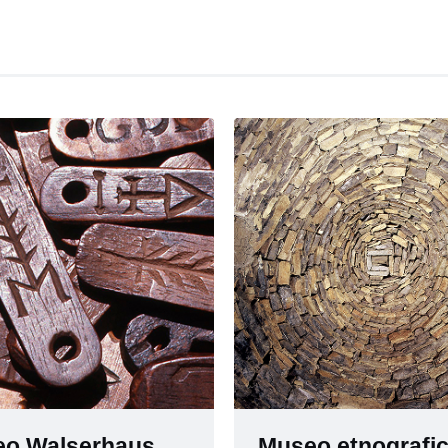
o Walserhaus,
Museo etnografi